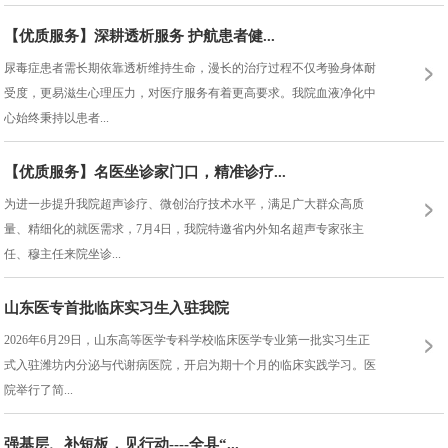
【优质服务】深耕透析服务 护航患者健...
尿毒症患者需长期依靠透析维持生命，漫长的治疗过程不仅考验身体耐
受度，更易滋生心理压力，对医疗服务有着更高要求。我院血液净化中
心始终秉持以患者...
【优质服务】名医坐诊家门口，精准诊疗...
为进一步提升我院超声诊疗、微创治疗技术水平，满足广大群众高质
量、精细化的就医需求，7月4日，我院特邀省内外知名超声专家张主
任、穆主任来院坐诊...
山东医专首批临床实习生入驻我院
2026年6月29日，山东高等医学专科学校临床医学专业第一批实习生正
式入驻潍坊内分泌与代谢病医院，开启为期十个月的临床实践学习。医
院举行了简...
强基层、补短板，见行动----全县“...